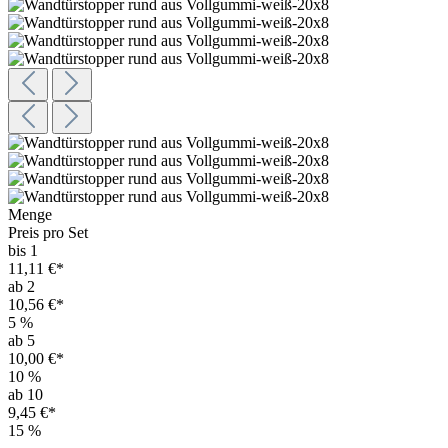
Menge
Preis pro Set
bis 1
11,11 €*
ab 2
10,56 €*
5
%
ab 5
10,00 €*
10
%
ab 10
9,45 €*
15
%