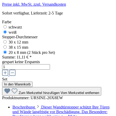
Preise inkl. MwSt. zzgl. Versandkosten
Sofort verfügbar, Lieferzeit: 2-5 Tage
Farbe
schwarz
weiß
Stopper-Durchmesser
30 x 12 mm
38 x 15 mm
20 x 8 mm (2 Stück pro Set)
Summe:
11,11 €
*
gespart
keine Ersparnis
Set
In den Warenkorb
Zum Merkzettel hinzufügen
Vom Merkzettel entfernen
Produktnummer:
URSINE-20X8EW
Beschreibung
Dieser Wandtürstopper schützt Ihre Türen
und Wände langfristig vor Beschädigung. Das Besondere: