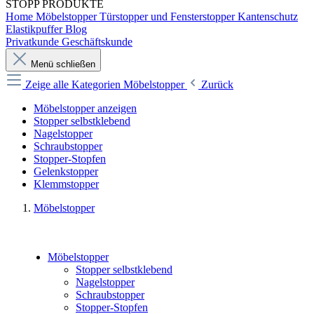
STOPP
PRODUKTE
Home
Möbelstopper
Türstopper und Fensterstopper
Kantenschutz
Elastikpuffer
Blog
Privatkunde
Geschäftskunde
Menü schließen
Zeige alle Kategorien
Möbelstopper
Zurück
Möbelstopper anzeigen
Stopper selbstklebend
Nagelstopper
Schraubstopper
Stopper-Stopfen
Gelenkstopper
Klemmstopper
Möbelstopper
Möbelstopper
Stopper selbstklebend
Nagelstopper
Schraubstopper
Stopper-Stopfen