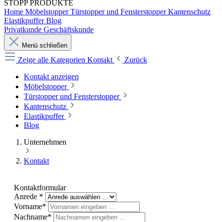
STOPP
PRODUKTE
Home
Möbelstopper
Türstopper und Fensterstopper
Kantenschutz
Elastikpuffer
Blog
Privatkunde
Geschäftskunde
Menü schließen
Zeige alle Kategorien
Kontakt
Zurück
Kontakt anzeigen
Möbelstopper
Türstopper und Fensterstopper
Kantenschutz
Elastikpuffer
Blog
Unternehmen
Kontakt
Kontaktformular
Anrede *
Vorname*
Nachname*