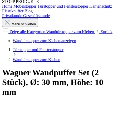
STOPP
PRODUKTE
Home
Möbelstopper
Türstopper und Fensterstopper
Kantenschutz
Elastikpuffer
Blog
Privatkunde
Geschäftskunde
Menü schließen
Zeige alle Kategorien
Wandtürstopper zum Kleben
Zurück
Wandtürstopper zum Kleben anzeigen
Türstopper und Fensterstopper
Wandtürstopper zum Kleben
Wagner Wandpuffer Set (2
Stück), Ø: 30 mm, Höhe: 10
mm