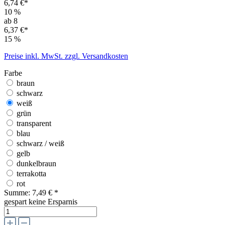
6,74 €*
10
%
ab 8
6,37 €*
15
%
Preise inkl. MwSt. zzgl. Versandkosten
Farbe
braun
schwarz
weiß
grün
transparent
blau
schwarz / weiß
gelb
dunkelbraun
terrakotta
rot
Summe:
7,49 €
*
gespart
keine Ersparnis