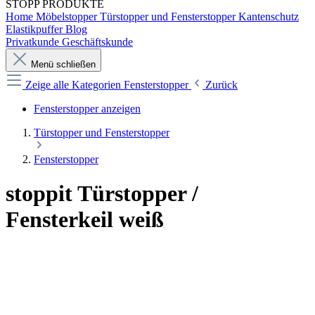
STOPP
PRODUKTE
Home
Möbelstopper
Türstopper und Fensterstopper
Kantenschutz
Elastikpuffer
Blog
Privatkunde
Geschäftskunde
Menü schließen
Zeige alle Kategorien
Fensterstopper
Zurück
Fensterstopper anzeigen
Türstopper und Fensterstopper
Fensterstopper
stoppit Türstopper /
Fensterkeil weiß