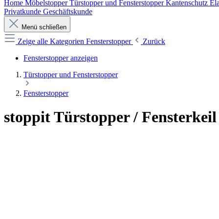
Home
Möbelstopper
Türstopper und Fensterstopper
Kantenschutz
Ela
Privatkunde
Geschäftskunde
Menü schließen
Zeige alle Kategorien
Fensterstopper
Zurück
Fensterstopper anzeigen
Türstopper und Fensterstopper
Fensterstopper
stoppit Türstopper / Fensterkeil