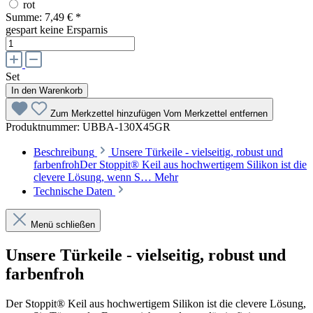
rot
Summe:
7,49 €
*
gespart
keine Ersparnis
Set
In den Warenkorb
Zum Merkzettel hinzufügen
Vom Merkzettel entfernen
Produktnummer:
UBBA-130X45GR
Beschreibung
Unsere Türkeile - vielseitig, robust und
farbenfrohDer Stoppit® Keil aus hochwertigem Silikon ist die
clevere Lösung, wenn S…
Mehr
Technische Daten
Menü schließen
Unsere Türkeile - vielseitig, robust und
farbenfroh
Der Stoppit® Keil aus hochwertigem Silikon ist die clevere Lösung,