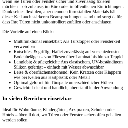
wenn Sie Türen oder Fenster sicher und zuverlässig fixieren
möchten – ob zuhause, im Büro oder in öffentlichen Einrichtungen.
Dank seines flexiblen, aber dennoch formstabilen Materials hält
dieser Keil auch stärkeren Beanspruchungen stand und sorgt dafür,
dass Ihre Türen nicht unkontrolliert zufallen oder anschlagen.
Die Vorteile auf einen Blick:
Multifunktional einsetzbar: Als Türstopper oder Fensterkeil
verwendbar
Rutschfest & griffig: Haftet zuverlässig auf verschiedensten
Bodenbelägen – von Fliesen über Laminat bis hin zu Teppich
Langlebig & pflegeleicht: Aus elastischem, UV-beständigem
Silikon gefertigt – einfach mit Wasser abwaschbar
Leise & oberflächenschonend: Kein Kratzen oder Klappern
wie bei Keilen aus Hartplastik oder Metall
Optimal geformt für Türspalte unterschiedlicher Höhen
Gewicht: Leicht und handlich, aber stabil in der Anwendung
In vielen Bereichen einsetzbar
Ideal für Wohnräume, Kindergärten, Arztpraxen, Schulen oder
Hotels – überall dort, wo Türen oder Fenster sicher offen gehalten
werden sollen.