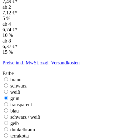
7,49 €*
ab 2
7,12 €*
5
%
ab 4
6,74 €*
10
%
ab 8
6,37 €*
15
%
Preise inkl. MwSt. zzgl. Versandkosten
Farbe
braun
schwarz
weiß
grün
transparent
blau
schwarz / weiß
gelb
dunkelbraun
terrakotta