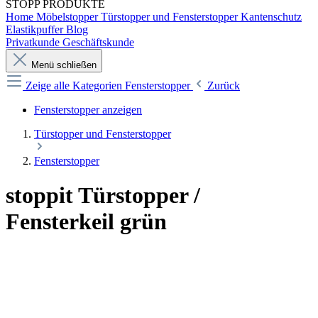
STOPP
PRODUKTE
Home
Möbelstopper
Türstopper und Fensterstopper
Kantenschutz
Elastikpuffer
Blog
Privatkunde
Geschäftskunde
Menü schließen
Zeige alle Kategorien
Fensterstopper
Zurück
Fensterstopper anzeigen
Türstopper und Fensterstopper
Fensterstopper
stoppit Türstopper /
Fensterkeil grün