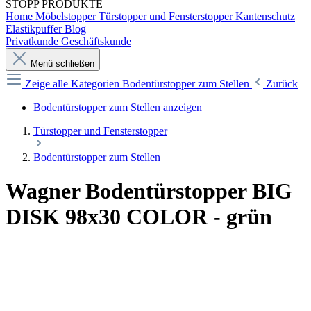
STOPP
PRODUKTE
Home
Möbelstopper
Türstopper und Fensterstopper
Kantenschutz
Elastikpuffer
Blog
Privatkunde
Geschäftskunde
Menü schließen
Zeige alle Kategorien
Bodentürstopper zum Stellen
Zurück
Bodentürstopper zum Stellen anzeigen
Türstopper und Fensterstopper
Bodentürstopper zum Stellen
Wagner Bodentürstopper BIG
DISK 98x30 COLOR - grün