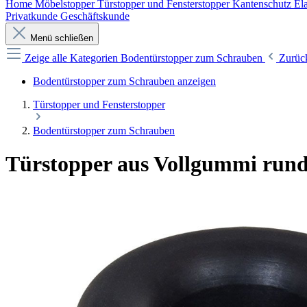
Home
Möbelstopper
Türstopper und Fensterstopper
Kantenschutz
Ela
Privatkunde
Geschäftskunde
Menü schließen
Zeige alle Kategorien
Bodentürstopper zum Schrauben
Zurüc
Bodentürstopper zum Schrauben anzeigen
Türstopper und Fensterstopper
Bodentürstopper zum Schrauben
Türstopper aus Vollgummi rund