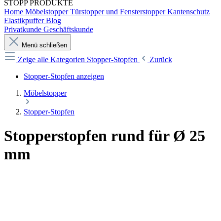
STOPP
PRODUKTE
Home
Möbelstopper
Türstopper und Fensterstopper
Kantenschutz
Elastikpuffer
Blog
Privatkunde
Geschäftskunde
Menü schließen
Zeige alle Kategorien
Stopper-Stopfen
Zurück
Stopper-Stopfen anzeigen
Möbelstopper
Stopper-Stopfen
Stopperstopfen rund für Ø 25
mm