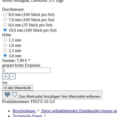
Sofort verfügbar, Lieferzeit: 2-5 Tage
Durchmesser
8,0 mm (100 Stück pro Set)
7,0 mm (100 Stück pro Set)
8,0 mm (35 Stück pro Set)
10,0 mm (100 Stück pro Set)
Höhe
1,5 mm
1,6 mm
2,3 mm
3,0 mm
Summe:
7,99 €
*
gespart
keine Ersparnis
Set
In den Warenkorb
Zum Merkzettel hinzufügen
Vom Merkzettel entfernen
Produktnummer:
FRITZ-10-3,0
Beschreibung
Diese selbstklebenden Elastikpuffer eignen 
Technische Daten