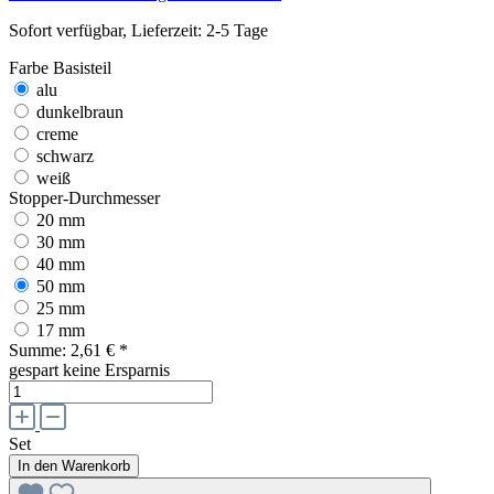
Sofort verfügbar, Lieferzeit: 2-5 Tage
Farbe Basisteil
alu
dunkelbraun
creme
schwarz
weiß
Stopper-Durchmesser
20 mm
30 mm
40 mm
50 mm
25 mm
17 mm
Summe:
2,61 €
*
gespart
keine Ersparnis
Set
In den Warenkorb