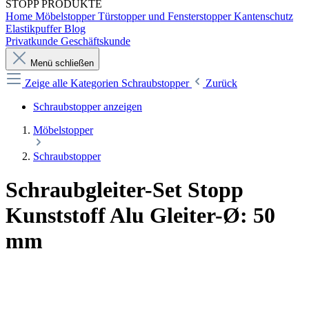
STOPP
PRODUKTE
Home
Möbelstopper
Türstopper und Fensterstopper
Kantenschutz
Elastikpuffer
Blog
Privatkunde
Geschäftskunde
Menü schließen
Zeige alle Kategorien
Schraubstopper
Zurück
Schraubstopper anzeigen
Möbelstopper
Schraubstopper
Schraubgleiter-Set Stopp
Kunststoff Alu Gleiter-Ø: 50
mm