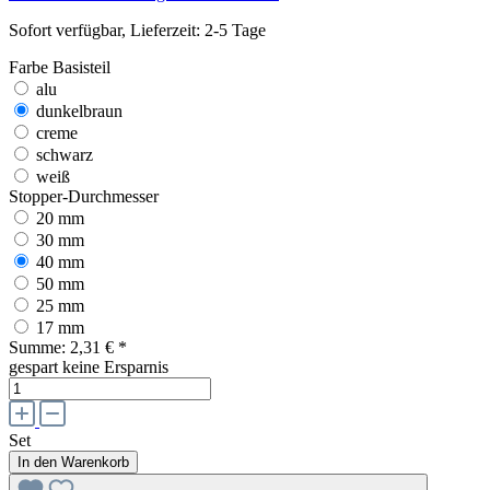
Sofort verfügbar, Lieferzeit: 2-5 Tage
Farbe Basisteil
alu
dunkelbraun
creme
schwarz
weiß
Stopper-Durchmesser
20 mm
30 mm
40 mm
50 mm
25 mm
17 mm
Summe:
2,31 €
*
gespart
keine Ersparnis
Set
In den Warenkorb