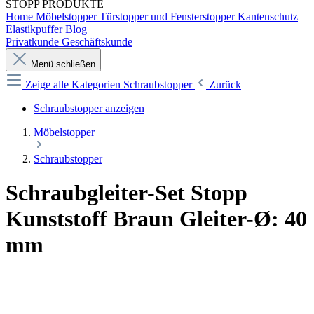
STOPP
PRODUKTE
Home
Möbelstopper
Türstopper und Fensterstopper
Kantenschutz
Elastikpuffer
Blog
Privatkunde
Geschäftskunde
Menü schließen
Zeige alle Kategorien
Schraubstopper
Zurück
Schraubstopper anzeigen
Möbelstopper
Schraubstopper
Schraubgleiter-Set Stopp
Kunststoff Braun Gleiter-Ø: 40
mm