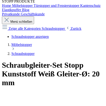
STOPP
PRODUKTE
Home
Möbelstopper
Türstopper und Fensterstopper
Kantenschutz
Elastikpuffer
Blog
Privatkunde
Geschäftskunde
Menü schließen
Zeige alle Kategorien
Schraubstopper
Zurück
Schraubstopper anzeigen
Möbelstopper
Schraubstopper
Schraubgleiter-Set Stopp
Kunststoff Weiß Gleiter-Ø: 20
mm