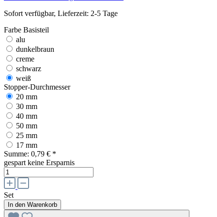
Sofort verfügbar, Lieferzeit: 2-5 Tage
Farbe Basisteil
alu
dunkelbraun
creme
schwarz
weiß
Stopper-Durchmesser
20 mm
30 mm
40 mm
50 mm
25 mm
17 mm
Summe:
0,79 €
*
gespart
keine Ersparnis
Set
In den Warenkorb