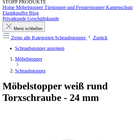
STOPP
PRODUKTE
Home
Möbelstopper
Türstopper und Fensterstopper
Kantenschutz
Elastikpuffer
Blog
Privatkunde
Geschäftskunde
Menü schließen
Zeige alle Kategorien
Schraubstopper
Zurück
Schraubstopper anzeigen
Möbelstopper
Schraubstopper
Möbelstopper weiß rund
Torxschraube - 24 mm