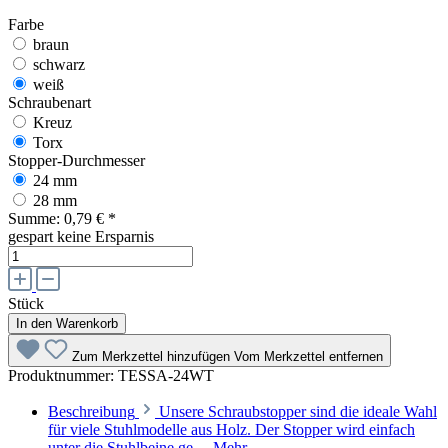
Farbe
braun
schwarz
weiß
Schraubenart
Kreuz
Torx
Stopper-Durchmesser
24 mm
28 mm
Summe:
0,79 €
*
gespart
keine Ersparnis
Stück
In den Warenkorb
Zum Merkzettel hinzufügen
Vom Merkzettel entfernen
Produktnummer:
TESSA-24WT
Beschreibung
Unsere Schraubstopper sind die ideale Wahl
für viele Stuhlmodelle aus Holz. Der Stopper wird einfach
unter die Stuhlbeine ge…
Mehr