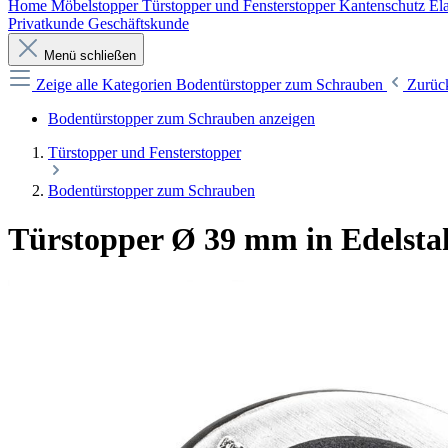
Home
Möbelstopper
Türstopper und Fensterstopper
Kantenschutz
Ela
Privatkunde
Geschäftskunde
Menü schließen
Zeige alle Kategorien
Bodentürstopper zum Schrauben
Zurüc
Bodentürstopper zum Schrauben anzeigen
Türstopper und Fensterstopper
Bodentürstopper zum Schrauben
Türstopper Ø 39 mm in Edelsta