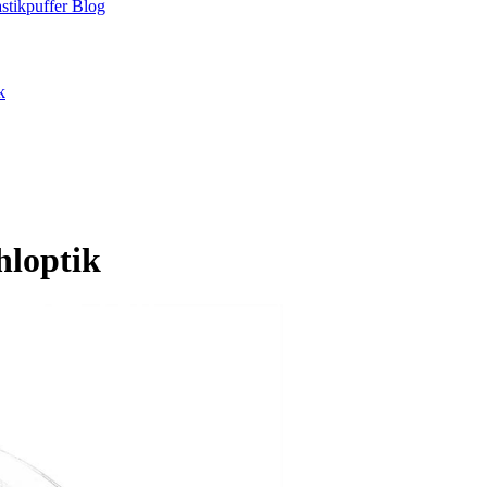
stikpuffer
Blog
k
hloptik