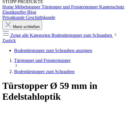
STOPP
PRODUKTE
Home
Möbelstopper
Türstopper und Fensterstopper
Kantenschutz
Elastikpuffer
Blog
Privatkunde
Geschäftskunde
Menü schließen
Zeige alle Kategorien
Bodentürstopper zum Schrauben
Zurück
Bodentürstopper zum Schrauben anzeigen
Türstopper und Fensterstopper
Bodentürstopper zum Schrauben
Türstopper Ø 59 mm in
Edelstahloptik